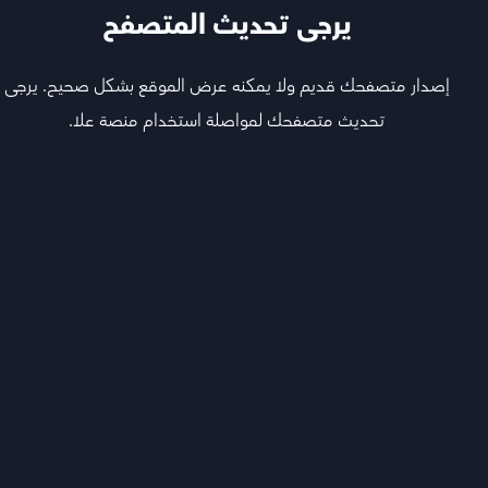
يرجى تحديث المتصفح
إصدار متصفحك قديم ولا يمكنه عرض الموقع بشكل صحيح. يرجى
تحديث متصفحك لمواصلة استخدام منصة علا.
تابع أقوى المعلمين اللي يشرحون لك كل المواد ويجاوبون
أسئلتك ويفهمونك
هيكل المادة
كورس الأول