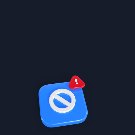
سابقة وتعالج نقاط ضعفك
شرح مختصر مميز
تعلم بالسرعة اللي تبيها مع دروس سهلة ومرتبة, زبدة
الدروس, وخاصية اختصار المنهج