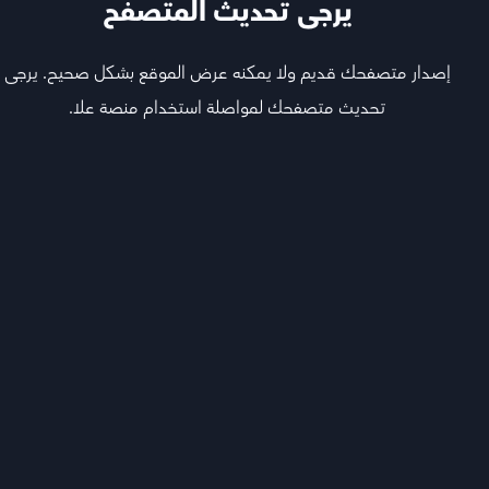
يرجى تحديث المتصفح
معاك خطوة بخطوة
إصدار متصفحك قديم ولا يمكنه عرض الموقع بشكل صحيح. يرجى
تحديث متصفحك لمواصلة استخدام منصة علا.
تابع أقوى المعلمين اللي يشرحون لك كل المواد ويجاوبون
أسئلتك ويفهمونك
هيكل المادة