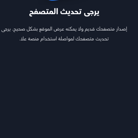
يرجى تحديث المتصفح
معاك خطوة بخطوة
إصدار متصفحك قديم ولا يمكنه عرض الموقع بشكل صحيح. يرجى
تحديث متصفحك لمواصلة استخدام منصة علا.
تابع أقوى المعلمين اللي يشرحون لك كل المواد ويجاوبون
أسئلتك ويفهمونك
هيكل المادة