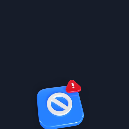
سابقة وتعالج نقاط ضعفك
شرح مختصر مميز
تعلم بالسرعة اللي تبيها مع دروس سهلة ومرتبة, زبدة
الدروس, وخاصية اختصار المنهج