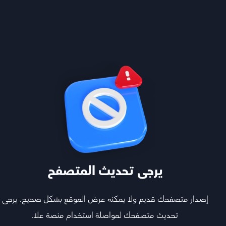
سابقة وتعالج نقاط ضعفك
شرح مختصر مميز
يرجى تحديث المتصفح
تعلم بالسرعة اللي تبيها مع دروس سهلة ومرتبة, زبدة
إصدار متصفحك قديم ولا يمكنه عرض الموقع بشكل صحيح. يرجى
الدروس, وخاصية اختصار المنهج
تحديث متصفحك لمواصلة استخدام منصة علا.