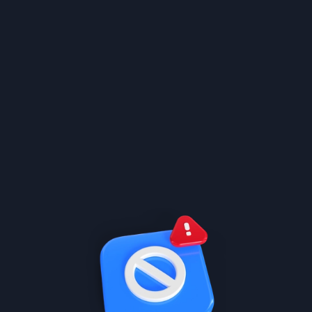
ض المؤسسات التعليمية أو، في بعض الحالات، عن طريق موظفي المدرسة 
ؤسسة التعليمية على موافقة ولي الأمر أو الوصي.
مطلوب منك انشاء حساب. وأنت مسؤول عن حماية حسابك والحفاظ على سل
لا فوراً إذا حدث اختراق للحساب، وقد تتحمل المسئولية عن الأضرار التي
ابك، فنحن لسنا مسئولين عن أي أضرار تتكبدها أثناء الاستخدام المصرح 
فتك.
ات، عليك تسجيل حساب، ربما يطلب منك توفير رقم سري مع حسابك. و
ي، وتوافق على قبول المسئولية لجميع الأنشطة التي تحدث في حسابك
ها (منصة عُلا)، سواء كانت في التسجيل أو في أي وقت آخر، هي معلوما
نك ستضمن أن تحديث دقة المعلومات في جميع الأوقات. إذا كان لديك سب
الة فقد أو سرقة أو الإفصاح غير المصرح به أو استخدام الرمز التعريفي 
عُلا) وقد تكون مسئولاً عن أي خسائر تتكبدها (منصة عُلا) أو الآخرين نت