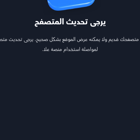
 شخص آخر ولا يمكنك استخدام حساب شخص آخر في أي وقت.
يرجى تحديث المتصفح
 متصفحك قديم ولا يمكنه عرض الموقع بشكل صحيح. يرجى تحديث مت
لمواصلة استخدام منصة علا.
يت، وفي حالة دخولكم لخدمة خارج الكويت فأنت توافق على المعلومات ا
ة عُلا) في الكويت، فإذا اخترت الوصول لخدماتنا من مواقع خارج الكوي
جة المحتوى والبيانات (بما في ذلك معلوماتك الشخصية) في الكويت. كما
امتثال بكافة القوانين واللوائح والأحكام المحلية في النظم القضائية في ا
ح فيه القوانين المحلية العاملة لاستخدام خدماتنا. وان لم تبلغ سن الر
صي، وفي حالة طلب منك من النظم القضائية التي تتبعها، لفتح حساب للخ
نفصل أو متبادل مكتوب معك ينص على خلاف ذلك، فنحن لا نتعهد بأن خدمات
يت). إن الحق في الوصول واستخدام الخدمات لا يُمنح في النظم القضائي