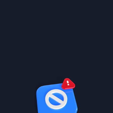
المنهج