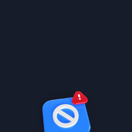
الكمي
Abdullah Alsubie
بكالوريوس رياضيات 🔢
خبير تعليم رقمي 🚀
لاعب كرة قدم ⚽
أستاذ عبد الله مدرس القدرات الكمي في منصة عُلا متخصص في تقديم
محتوى تعليمي يركز على تعزيز مهارات التحليل العددي، وحل المسائل
الرياضية والمنطقية بأساليب مبتكرة