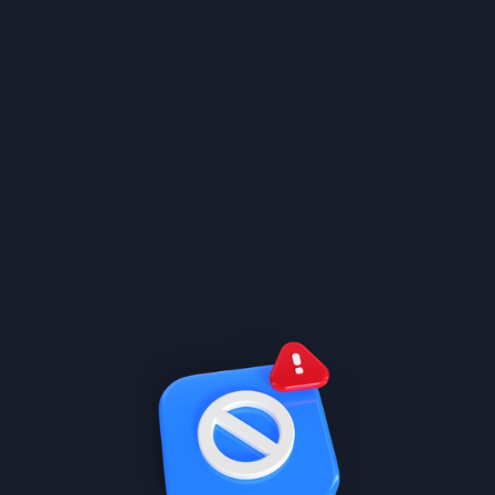
تحصيلي الأحياء
Adel Nasr
بكالوريوس العلوم والتربية 🧬
خبرة 18+ سنة 🔥
الرياضة 🎾
الأستاذ عادل معلم مادة الأحياء في عُلا - لديه خبرة 18+ عامًا. يتميز
بأسلوبه المبتكر في تبسيط المفاهيم حيث يعتمد على طرق شرح متنوعة
وسهلةتساعد الطالب على التركيز على الفهم قبل الحفظ لتحقيق التفوق