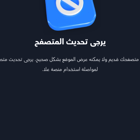
الأستاذ عادل معلم مادة الأحياء في عُلا - لديه خبرة 18+ عامًا. يتميز بأسلوبه المبت
يرجى تحديث المتصفح
التركيز على الفهم قبل الحفظ لتحقيق التفوق
 متصفحك قديم ولا يمكنه عرض الموقع بشكل صحيح. يرجى تحديث مت
لمواصلة استخدام منصة علا.
اختر المواد