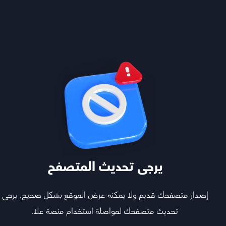
معاك خطوة بخطوة
تابع أقوى المعلمين اللي يشرحون لك كل المواد ويجاوبون
يرجى تحديث المتصفح
أسئلتك ويفهمونك
إصدار متصفحك قديم ولا يمكنه عرض الموقع بشكل صحيح. يرجى
هيكل المادة
تحديث متصفحك لمواصلة استخدام منصة علا.