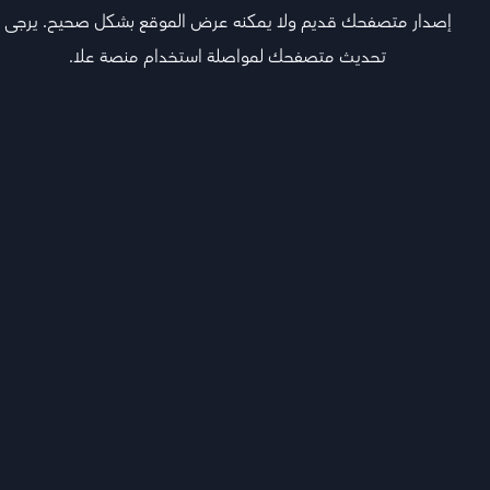
إصدار متصفحك قديم ولا يمكنه عرض الموقع بشكل صحيح. يرجى
تحديث متصفحك لمواصلة استخدام منصة علا.
تابع أقوى المعلمين اللي يشرحون لك كل المواد ويجاوبون
أسئلتك ويفهمونك
هيكل المادة
منهج
د