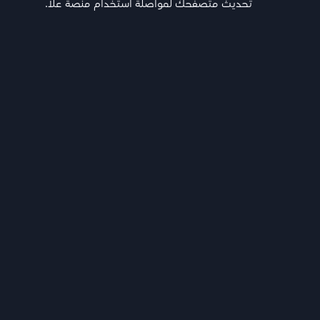
تحديث متصفحك لمواصلة استخدام منصة علا.
تابع أقوى المعلمين اللي يشرحون لك كل المواد ويجاوبون
أسئلتك ويفهمونك
هيكل المادة
فصل الدراسي الأول